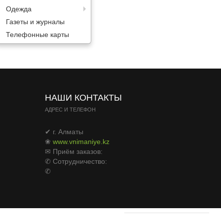
Одежда
Газеты и журналы
Телефонные карты
НАШИ КОНТАКТЫ
АДРЕС И ТЕЛЕФОН
✔ г. Алматы
❀
www.vnimaniye.kz
✉ Приём заказов:
✆ Сотрудничество:
✆