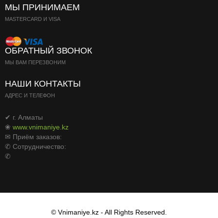
МЫ ПРИНИМАЕМ
Паста
MASTERCARD И VISA
ОБРАТНЫЙ ЗВОНОК
МЫ ВАМ ПЕРЕЗВОНИМ
НАШИ КОНТАКТЫ
АДРЕС И ТЕЛЕФОН
✔ г. Алматы
❀
www.vnimaniye.kz
✉ Приём заказов:
✆ Сотрудничество:
✆
© Vnimaniye.kz - All Rights Reserved.