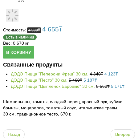
Бакалея
Политика конфиденциальности
Samurai-sushi
Блюда из конины
Овощи, фрукты
Выход
GIPPO
Бакалея
Горячие блюда, мясо
4 655
₸
Стоимость:
4 900
₸
Гигиена и косметика
Bahandi
Кисло-молочные изделия
Овощи, фрукты
Горячие блюда, курица
Есть в наличии
Вес: 0.670 кг
Хозяйственные товары
Шашлыки
Хлебо-булочные изделия
Сухофрукты
Средства гигиены
Горячие блюда, рыба, морепродукты
В КОРЗИНУ
Канцтовары
Дастархан
Сыры и колбасы
Косметика, парфюмерия
Хозтовары
Горячие блюда
Связанные продукты
Одежда
Фастфуд, ПИЦЦА
Выпечка
Бытовая химия
Cалаты и закуски
ДОДО Пицца "Пеперони Фрэш" 30 см.
4 340
₸
4 123
₸
ДОДО Пицца "Песто" 30 см.
5 460
₸
5 187
₸
Газеты и журналы
KFC
Продукты быстрого приготовления, консервы
Одежда
Сеты
ДОДО Пицца "Цыплёнок Барбекю" 30 см.
5 560
₸
5 171
₸
Кофе, чай, какао
Обувь
Лапша/Ганфан
Шампиньоны, томаты, сладкий перец, красный лук, кубики
Супы
брынзы, моцарелла, томатный соус, итальянские травы.
30 см, традиционное тесто, 670 г.
Пицца
Гарниры
Назад
Вперед