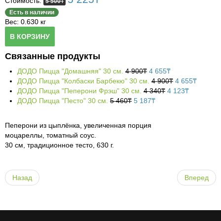
Стоимость:
5 500
₸
Бакалея
Политика конфиденциальности
Samurai-sushi
Блюда из конины
Есть в наличии
Вес: 0.630 кг
Овощи, фрукты
Выход
GIPPO
Бакалея
Горячие блюда, мясо
В КОРЗИНУ
Гигиена и косметика
Bahandi
Кисло-молочные изделия
Овощи, фрукты
Горячие блюда, курица
Связанные продукты
Хозяйственные товары
Шашлыки
Хлебо-булочные изделия
Сухофрукты
Средства гигиены
Горячие блюда, рыба, морепродукты
ДОДО Пицца "Домашняя" 30 см.
4 900
₸
4 655
₸
ДОДО Пицца "Колбаски Барбекю" 30 см.
4 900
₸
4 655
₸
Канцтовары
Дастархан
Сыры и колбасы
Косметика, парфюмерия
Хозтовары
Горячие блюда
ДОДО Пицца "Пеперони Фрэш" 30 см.
4 340
₸
4 123
₸
ДОДО Пицца "Песто" 30 см.
5 460
₸
5 187
₸
Одежда
Фастфуд, ПИЦЦА
Выпечка
Бытовая химия
Cалаты и закуски
Пеперони из цыплёнка, увеличенная порция
Газеты и журналы
KFC
Продукты быстрого приготовления, консервы
Одежда
Сеты
моцареллы, томатный соус.
30 см, традиционное тесто, 630 г.
Кофе, чай, какао
Обувь
Лапша/Ганфан
Супы
Назад
Вперед
Пицца
Гарниры