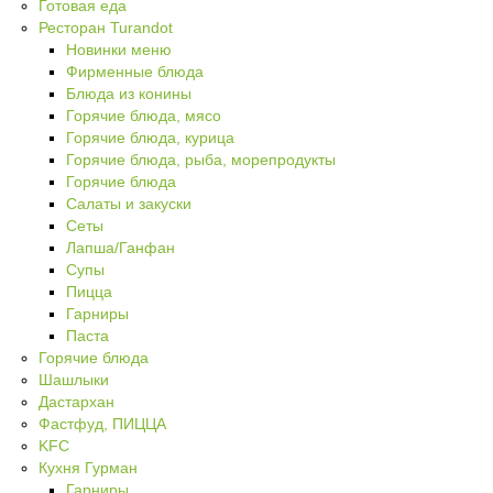
Готовая еда
Ресторан Turandot
Новинки меню
Фирменные блюда
Блюда из конины
Горячие блюда, мясо
Горячие блюда, курица
Горячие блюда, рыба, морепродукты
Горячие блюда
Cалаты и закуски
Сеты
Лапша/Ганфан
Супы
Пицца
Гарниры
Паста
Горячие блюда
Шашлыки
Дастархан
Фастфуд, ПИЦЦА
KFC
Кухня Гурман
Гарниры