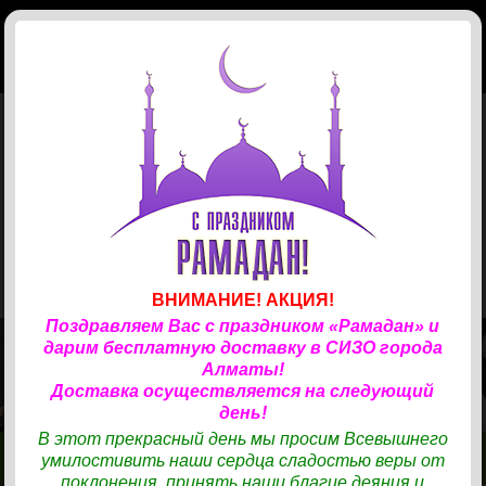
КОРЗИНА
(
0
)
Главная
Магазин
Доставка
Телефонные карты
ЗАКАЗ ПРОДУКТОВ
✆
СОТРУДНИЧЕСТВО
✆
33
Учреждения
Канцтовары
КАРТЫ «ТАРЛАН»
✆
Новости
Хозяйственные товары
ВНИМАНИЕ! АКЦИЯ!
Поздравляем Вас с праздником «Рамадан» и
Отзывы
Одежда
Хозтовары
дарим бесплатную доставку в СИЗО города
ТОВАРЫ И ПРОДУКТЫ ДЛЯ ВАШИХ БЛИЗКИХ
Алматы!
Контакты
Готовая еда
Средства гигиены
Одежда
НАХОДЯЩИХСЯ В СИЗО.
Доставка осуществляется на следующий
день!
В нашем магазине представлен удобный каталог для выбора
Авторизация
Кондитерские изделия
Косметика, парфюмерия
Обувь
Готовая еда
В этот прекрасный день мы просим Всевышнего
продуктов, хозтоваров, средств личной гигиены и бытовой химии,
умилостивить наши сердца сладостью веры от
одежды.
Бакалея
Вход
Бытовая химия
Ресторан Turandot
КОНТАКТЫ
КОНТАКТЫ
МАГАЗИН
МАГАЗИН
поклонения, принять наши благие деяния и