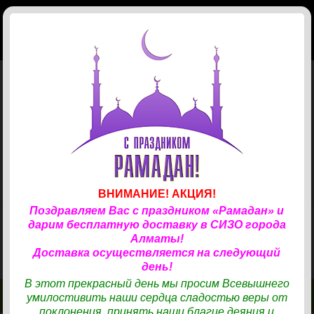
КОРЗИНА
(
0
)
Главная
Магазин
Доставка
Телефонные карты
ЗАКАЗ ПРОДУКТОВ
✆
СОТРУДНИЧЕСТВО
✆
33
Учреждения
Канцтовары
КАРТЫ «ТАРЛАН»
✆
Новости
Хозяйственные товары
ВНИМАНИЕ! АКЦИЯ!
Поздравляем Вас с праздником «Рамадан» и
Отзывы
Одежда
Хозтовары
дарим бесплатную доставку в СИЗО города
ТОВАРЫ И ПРОДУКТЫ ДЛЯ ВАШИХ БЛИЗКИХ
Алматы!
Контакты
Готовая еда
Средства гигиены
Одежда
НАХОДЯЩИХСЯ В СИЗО.
Доставка осуществляется на следующий
день!
В нашем магазине представлен удобный каталог для выбора
Авторизация
Кондитерские изделия
Косметика, парфюмерия
Обувь
Готовая еда
В этот прекрасный день мы просим Всевышнего
продуктов, хозтоваров, средств личной гигиены и бытовой химии,
умилостивить наши сердца сладостью веры от
одежды.
Бакалея
Вход
Бытовая химия
Ресторан Turandot
КОНТАКТЫ
КОНТАКТЫ
МАГАЗИН
МАГАЗИН
поклонения, принять наши благие деяния и