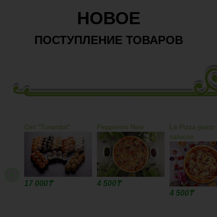
НОВОЕ
ПОСТУПЛЕНИЕ ТОВАРОВ
Сет "Turandot"
Pepperoni New
La Pizza piatto 
salsicce
‹
17 000
₸
4 500
₸
4 500
₸