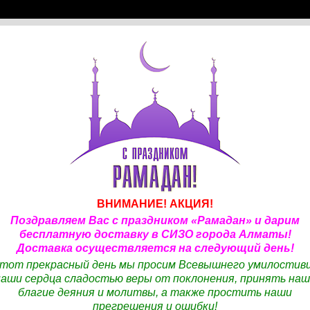
ЖДЕНИЯ
НОВОСТИ
ОТЗЫВЫ
КОНТАКТЫ
АВТОР
ЗАКАЗ
ВНИМАНИЕ! АКЦИЯ!
 ДЛЯ ВАШИХ БЛИЗКИХ 
Поздравляем Вас с праздником «Рамадан» и дарим
бесплатную доставку в СИЗО города Алматы!
не представлен удобный каталог для выбора продукт
Доставка осуществляется на следующий день!
средств личной гигиены и бытовой химии, одежды.
этот прекрасный день мы просим Всевышнего умилостив
наши сердца сладостью веры от поклонения, принять наш
благие деяния и молитвы, а также простить наши
КОНТАКТЫ
МАГАЗИН
прегрешения и ошибки!