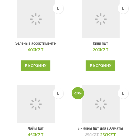
Зелень в ассортименте
Киви 1шт
600
KZT
200
KZT
В КОРЗИНУ
В КОРЗИНУ
-29%
Лайм 1шт
Лимоны 1шт для г.Алматы
450
KZT
250
KZT
350
KZT