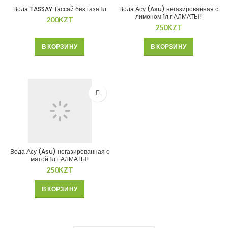
Вода TASSAY Тассай без газа 1л
Вода Асу (Asu) негазированная с
лимоном 1л г.АЛМАТЫ!
200
KZT
250
KZT
В КОРЗИНУ
В КОРЗИНУ
Вода Асу (Asu) негазированная с
мятой 1л г.АЛМАТЫ!
250
KZT
В КОРЗИНУ