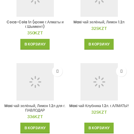
Coca-Cola 1л (кроме г.Алматы и
Maxi чай зелёный, Лимон 1.2л
г.Шымкент)
325
KZT
350
KZT
В КОРЗИНУ
В КОРЗИНУ
Maxi чай зелёный, Лимон 1.2л для г.
Maxi чай Клубника 1.2л. г.АЛМАТЫ!
ПАВЛОДАР
325
KZT
336
KZT
В КОРЗИНУ
В КОРЗИНУ