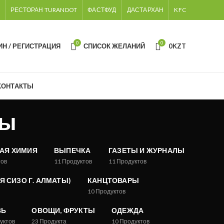
РЕСТОРАН TURANDOT
ФАСТФУД
ДАСТАРХАН
KFC
0
0
ИН / РЕГИСТРАЦИЯ
СПИСОК ЖЕЛАНИЙ
0
KZT
КОНТАКТЫ
ры
АЯ ХИМИЯ
ВЫПЕЧКА
ГАЗЕТЫ И ЖУРНАЛЫ
тов
11
Продуктов
11
Продуктов
 СИЗО Г. АЛМАТЫ)
КАНЦТОВАРЫ
10
Продуктов
ВЬ
ОВОЩИ, ФРУКТЫ
ОДЕЖДА
уктов
23
Продукта
10
Продуктов