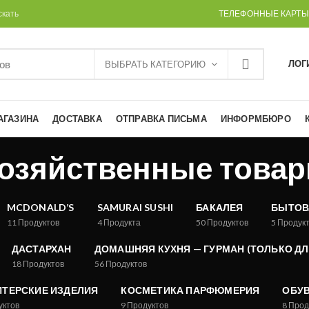
скать
ТЕЛЕФОННЫЕ КАРТЫ
ЛОГ
ВЫБРАТЬ КАТЕГОРИЮ
АГАЗИНА
ДОСТАВКА
ОТПРАВКА ПИСЬМА
ИНФОРМБЮРО
озяйственные това
MCDONALD’S
SAMURAI SUSHI
БАКАЛЕЯ
БЫТОВ
11
Продуктов
4
Продукта
50
Продуктов
5
Продук
ДАСТАРХАН
ДОМАШНЯЯ КУХНЯ — ГУРМАН (ТОЛЬКО ДЛЯ
18
Продуктов
56
Продуктов
ТЕРСКИЕ ИЗДЕЛИЯ
КОСМЕТИКА ПАРФЮМЕРИЯ
ОБУ
уктов
9
Продуктов
8
Прод