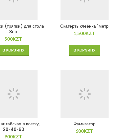
и (тряпки) для стола
Скатерть клеёнка 1метр
3шт
1,500
KZT
500
KZT
В КОРЗИНУ
В КОРЗИНУ
китайская в клетку,
Фумигатор
20х40х60
600
KZT
900
KZT