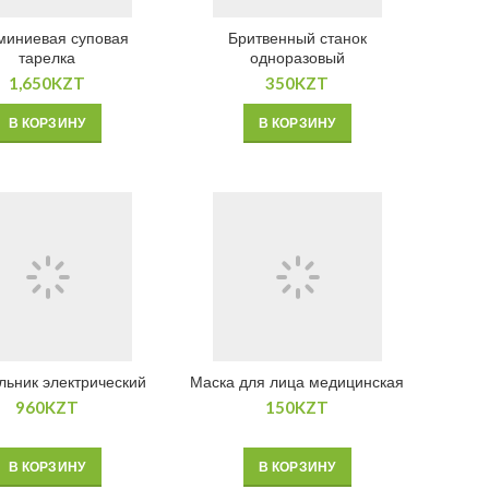
иниевая суповая
Бритвенный станок
тарелка
одноразовый
1,650
KZT
350
KZT
В КОРЗИНУ
В КОРЗИНУ
льник электрический
Маска для лица медицинская
960
KZT
150
KZT
В КОРЗИНУ
В КОРЗИНУ