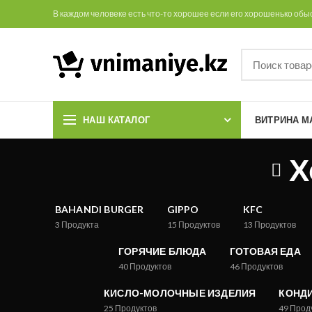
В каждом человеке есть что-то хорошее если его хорошенько обы
НАШ КАТАЛОГ
ВИТРИНА М
Х
BAHANDI BURGER
GIPPO
KFC
3
Продукта
15
Продуктов
13
Продуктов
ГОРЯЧИЕ БЛЮДА
ГОТОВАЯ ЕДА
40
Продуктов
46
Продуктов
КИСЛО-МОЛОЧНЫЕ ИЗДЕЛИЯ
КОНДИ
25
Продуктов
49
Прод