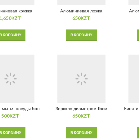
иниевая кружка
Алюминиевая ложка
Алюм
1,650
KZT
650
KZT
В КОРЗИНУ
В КОРЗИНУ
я мытья посуды 5шт
Зеркало диаметром 15см
Кипяти
500
KZT
650
KZT
В КОРЗИНУ
В КОРЗИНУ