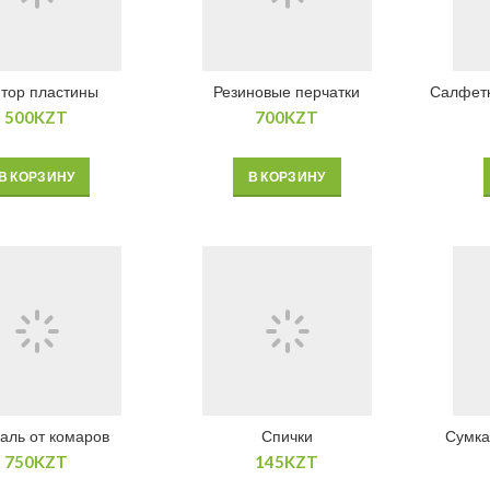
тор пластины
Резиновые перчатки
Салфетк
500
KZT
700
KZT
В КОРЗИНУ
В КОРЗИНУ
аль от комаров
Спички
Сумка 
750
KZT
145
KZT